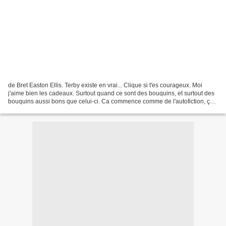
de Bret Easton Ellis. Terby existe en vrai... Clique si t'es courageux. Moi
j'aime bien les cadeaux. Surtout quand ce sont des bouquins, et surtout des
bouquins aussi bons que celui-ci. Ca commence comme de l'autofiction, ça
se termine en grand n'importe...