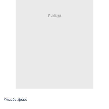
Publicité
#musée
#jouet