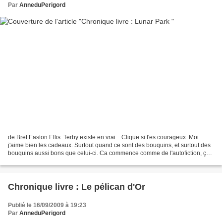
Par
AnneduPerigord
de Bret Easton Ellis. Terby existe en vrai... Clique si t'es courageux. Moi
j'aime bien les cadeaux. Surtout quand ce sont des bouquins, et surtout des
bouquins aussi bons que celui-ci. Ca commence comme de l'autofiction, ça
se termine en grand n'importe...
Chronique livre : Le pélican d'Or
Publié le 16/09/2009 à 19:23
Par
AnneduPerigord