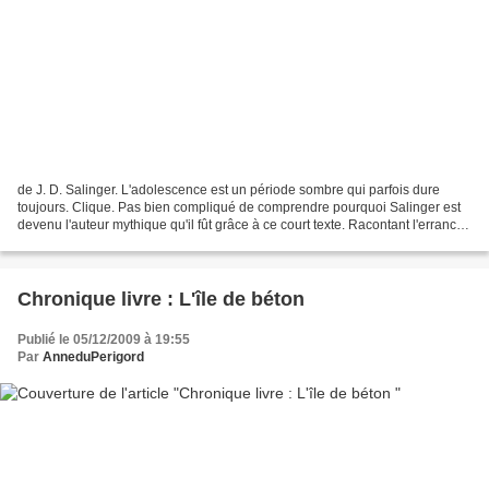
de J. D. Salinger. L'adolescence est un période sombre qui parfois dure
toujours. Clique. Pas bien compliqué de comprendre pourquoi Salinger est
devenu l'auteur mythique qu'il fût grâce à ce court texte. Racontant l'errance
d'un adolescent peinant pour...
Chronique livre : L'île de béton
Publié le 05/12/2009 à 19:55
Par
AnneduPerigord