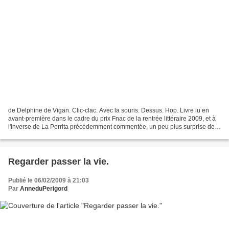
de Delphine de Vigan. Clic-clac. Avec la souris. Dessus. Hop. Livre lu en
avant-première dans le cadre du prix Fnac de la rentrée littéraire 2009, et à
l'inverse de La Perrita précédemment commentée, un peu plus surprise de
ne pas le voir apparaître dans...
Regarder passer la vie.
Publié le 06/02/2009 à 21:03
Par
AnneduPerigord