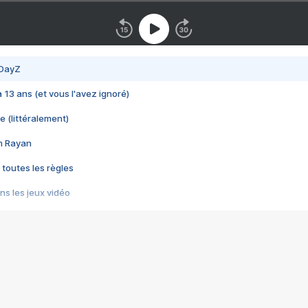
 DayZ
 a 13 ans (et vous l'avez ignoré)
e (littéralement)
im Rayan
 toutes les règles
s les jeux vidéo
us choquant de Rockstar ? - Le scandale BULLY
e plus moche de Steam
du RÊVE tourne au CAUCHEMAR
pendant 8 heures