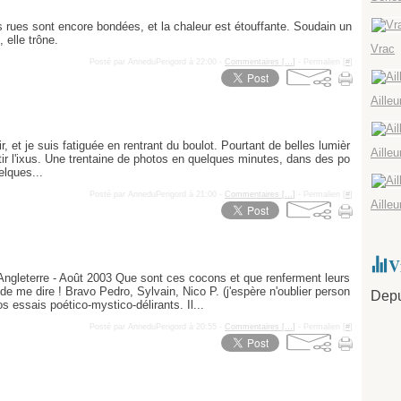
Ja
Fé
M
Av
Ma
Ju
Ju
Ja
Fé
M
Av
Ma
Ju
es rues sont encore bondées, et la chaleur est étouffante. Soudain un
Ja
Fé
M
Av
Ma
 elle trône.
Vrac
Ja
Fé
M
Av
Ja
Fé
M
Posté par AnneduPerigord à 22:00 -
Commentaires [
…
]
- Permalien [
#
]
Ja
Fé
Ja
Aille
ir, et je suis fatiguée en rentrant du boulot. Pourtant de belles lumièr
Aille
ortir l'ixus. Une trentaine de photos en quelques minutes, dans des po
elques...
Posté par AnneduPerigord à 21:00 -
Commentaires [
…
]
- Permalien [
#
]
Aille
V
ngleterre - Août 2003 Que sont ces cocons et que renferment leurs
de me dire ! Bravo Pedro, Sylvain, Nico P. (j'espère n'oublier person
Depu
s essais poético-mystico-délirants. Il...
Posté par AnneduPerigord à 20:55 -
Commentaires [
…
]
- Permalien [
#
]