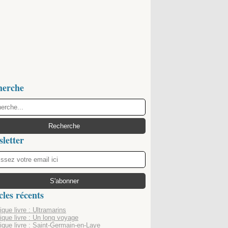
herche
letter
cles récents
que livre : Ultramarins
ique livre : Un long voyage
ique livre : Saint-Germain-en-Laye