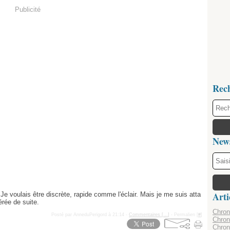
Publicité
Rec
News
Arti
 Je voulais être discrète, rapide comme l'éclair. Mais je me suis atta
érée de suite.
Chroni
Posté par AnneduPerigord à 21:14 -
Commentaires [
…
]
- Permalien [
#
]
Chron
Chron