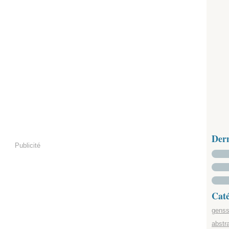
Der
Publicité
Caté
gens
s
abstra