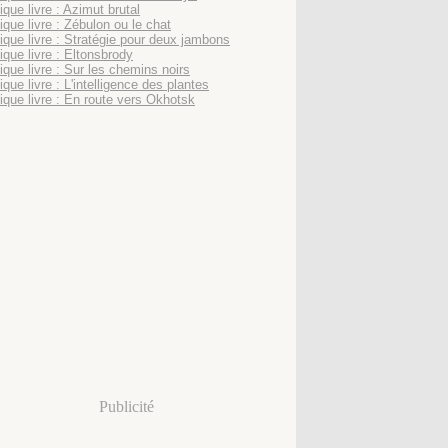
que livre : Azimut brutal
ique livre : Zébulon ou le chat
ique livre : Stratégie pour deux jambons
ique livre : Eltonsbrody
ique livre : Sur les chemins noirs
que livre : L'intelligence des plantes
ique livre : En route vers Okhotsk
Publicité