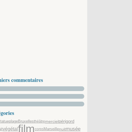
niers commentaires
gories
périgord
ciel
plage
Bruxelles
mer
tatue
théâtre
film
musée
végétal
it
nuit
Marseille
corps