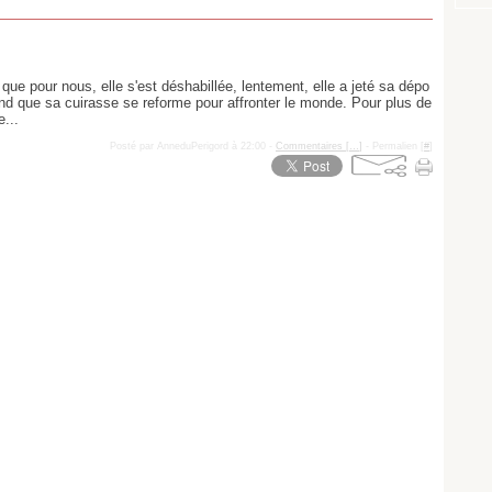
n que pour nous, elle s'est déshabillée, lentement, elle a jeté sa dépo
end que sa cuirasse se reforme pour affronter le monde. Pour plus de
e...
Posté par AnneduPerigord à 22:00 -
Commentaires [
…
]
- Permalien [
#
]