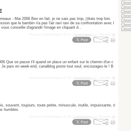
Chroni
Chron
E
Chron
Chron
reaux - Mai 2006 Ben en fait, je ne sais pas trop, j'étais trop loin.
Chron
ression que le bambin n'a pas l'air ravi ravi de sa confrontation avec l
Chroni
 vous conseille d'agrandir l'image en cliquant d...
Chron
Posté par AnneduPerigord à 20:31 -
Commentaires [
…
]
- Permalien [
#
]
006 Que se passe t'il quand on place un enfant sur le chemin d'un c
 Je pars en week-end, canalblog poste tout seul, encouragez-le ! B
Posté par AnneduPerigord à 21:00 -
Commentaires [
…
]
- Permalien [
#
]
s, souvent, toujours, toute petite, minuscule, inutile, impuissante, ri
ns humbles.
Posté par AnneduPerigord à 22:39 -
Commentaires [
…
]
- Permalien [
#
]