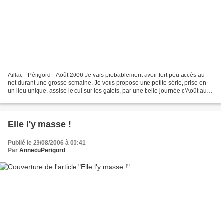
Aillac - Périgord - Août 2006 Je vais probablement avoir fort peu accés au
net durant une grosse semaine. Je vous propose une petite série, prise en
un lieu unique, assise le cul sur les galets, par une belle journée d'Août au
bord de la Dordogne. Une...
Elle l'y masse !
Publié le 29/08/2006 à 00:41
Par
AnneduPerigord