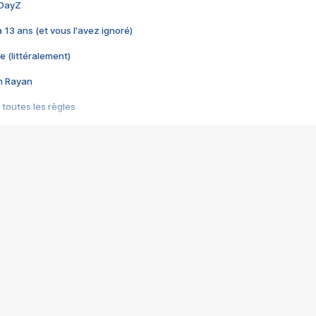
 DayZ
 a 13 ans (et vous l'avez ignoré)
e (littéralement)
im Rayan
 toutes les règles
s les jeux vidéo
us choquant de Rockstar ? - Le scandale BULLY
e plus moche de Steam
du RÊVE tourne au CAUCHEMAR
pendant 8 heures
it… à tort
umiliés par un jeu vidéo
ire - Final Fantasy 8