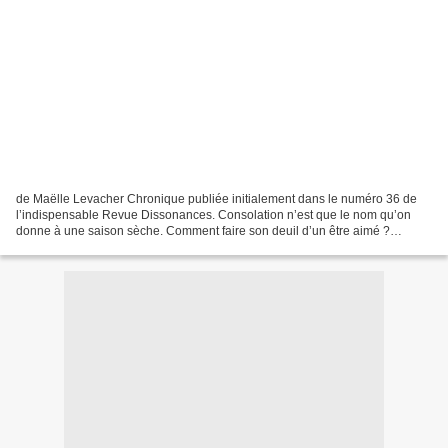
de Maëlle Levacher Chronique publiée initialement dans le numéro 36 de
l’indispensable Revue Dissonances. Consolation n’est que le nom qu’on
donne à une saison sèche. Comment faire son deuil d’un être aimé ?
Patiemment Maëlle Levacher a attendu son heure...