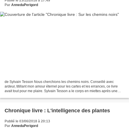
Publié le 23/12/2018 à 17:49
Par
AnneduPerigord
de Sylvain Tesson Nous cherchions les chemins noirs. Conseillé avec
ardeur, titillant mon amour éternel pour les cartes et les errances, ce livre
avait tout pour me plaire. Sylvain Tesson a le corps en miettes après une
chute. Il décide de traverser la...
Chronique livre : L'intelligence des plantes
Publié le 03/06/2018 à 20:13
Par
AnneduPerigord