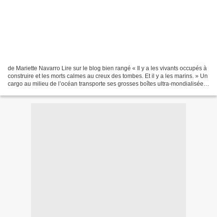
de Mariette Navarro Lire sur le blog bien rangé « Il y a les vivants occupés à
construire et les morts calmes au creux des tombes. Et il y a les marins. » Un
cargo au milieu de l’océan transporte ses grosses boîtes ultra-mondialisées
sur la trajectoire...