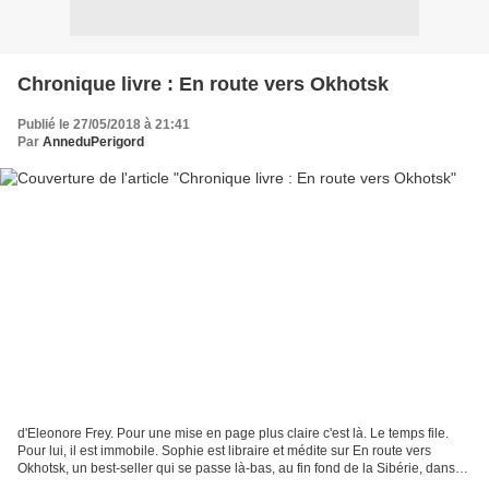
Chronique livre : En route vers Okhotsk
Publié le 27/05/2018 à 21:41
Par
AnneduPerigord
d'Eleonore Frey. Pour une mise en page plus claire c'est là. Le temps file.
Pour lui, il est immobile. Sophie est libraire et médite sur En route vers
Okhotsk, un best-seller qui se passe là-bas, au fin fond de la Sibérie, dans
un monde enfermé dans son...