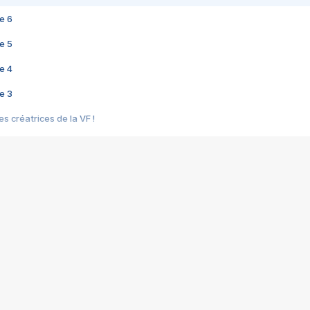
e 6
e 5
e 4
e 3
s créatrices de la VF !
e 2
e 1
e Mektoub My Love arrive enfin ! Rencontre avec Shaïn Boumedine et Sal
i : après Toni en famille
elle réalise le bouleversant Dites lui que je l'aime
ais ! Rencontre autour de Vie privée de Rebecca Zlotowski
 de Marguerite, Grave... Rencontre avec Ella Rumpf