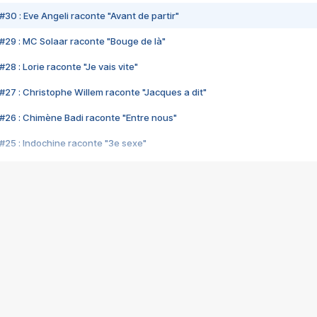
#30 : Eve Angeli raconte "Avant de partir"
#29 : MC Solaar raconte "Bouge de là"
28 : Lorie raconte "Je vais vite"
#27 : Christophe Willem raconte "Jacques a dit"
#26 : Chimène Badi raconte "Entre nous"
#25 : Indochine raconte "3e sexe"
#24 : Zaho raconte "C'est chelou"
#23 : Patrick Bruel raconte "Au café des délices"
#22 : Kyo raconte "Le chemin"
#21 : Nolwenn Leroy raconte "Cassé"
#20 : Patrick Hernandez raconte "Born to be alive"
#19 : Lorie raconte "Près de moi"