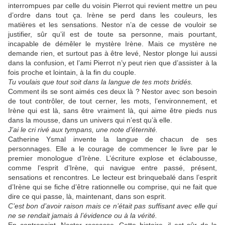
interrompues par celle du voisin Pierrot qui revient mettre un peu
d’ordre dans tout ça. Irène se perd dans les couleurs, les
matières et les sensations. Nestor n’a de cesse de vouloir se
justifier, sûr qu’il est de toute sa personne, mais pourtant,
incapable de démêler le mystère Irène. Mais ce mystère ne
demande rien, et surtout pas à être levé, Nestor plonge lui aussi
dans la confusion, et l’ami Pierrot n’y peut rien que d’assister à la
fois proche et lointain, à la fin du couple.
Tu voulais que tout soit dans la langue de tes mots bridés.
Comment ils se sont aimés ces deux là ? Nestor avec son besoin
de tout contrôler, de tout cerner, les mots, l’environnement, et
Irène qui est là, sans être vraiment là, qui aime être pieds nus
dans la mousse, dans un univers qui n’est qu’à elle.
J’ai le cri rivé aux tympans, une note d’éternité.
Catherine Ysmal invente la langue de chacun de ses
personnages. Elle a le courage de commencer le livre par le
premier monologue d’Irène. L’écriture explose et éclabousse,
comme l’esprit d’Irène, qui navigue entre passé, présent,
sensations et rencontres. Le lecteur est brinquebalé dans l’esprit
d’Irène qui se fiche d’être rationnelle ou comprise, qui ne fait que
dire ce qui passe, là, maintenant, dans son esprit.
C’est bon d’avoir raison mais ce n’était pas suffisant avec elle qui
ne se rendait jamais à l’évidence ou à la vérité.