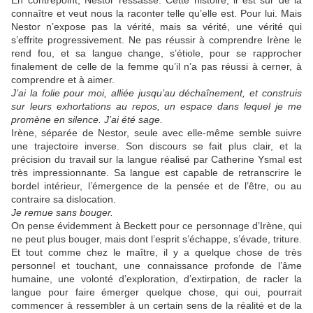
En contrepoint, Nestor ressasse. Cette histoire, il est sûr de la
connaître et veut nous la raconter telle qu’elle est. Pour lui. Mais
Nestor n’expose pas la vérité, mais sa vérité, une vérité qui
s’effrite progressivement. Ne pas réussir à comprendre Irène le
rend fou, et sa langue change, s’étiole, pour se rapprocher
finalement de celle de la femme qu’il n’a pas réussi à cerner, à
comprendre et à aimer.
J’ai la folie pour moi, alliée jusqu’au déchaînement, et construis
sur leurs exhortations au repos, un espace dans lequel je me
promène en silence. J’ai été sage.
Irène, séparée de Nestor, seule avec elle-même semble suivre
une trajectoire inverse. Son discours se fait plus clair, et la
précision du travail sur la langue réalisé par Catherine Ysmal est
très impressionnante. Sa langue est capable de retranscrire le
bordel intérieur, l’émergence de la pensée et de l’être, ou au
contraire sa dislocation.
Je remue sans bouger.
On pense évidemment à Beckett pour ce personnage d’Irène, qui
ne peut plus bouger, mais dont l’esprit s’échappe, s’évade, triture.
Et tout comme chez le maître, il y a quelque chose de très
personnel et touchant, une connaissance profonde de l’âme
humaine, une volonté d’exploration, d’extirpation, de racler la
langue pour faire émerger quelque chose, qui oui, pourrait
commencer à ressembler à un certain sens de la réalité et de la