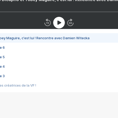
bey Maguire, c'est lui ! Rencontre avec Damien Witecka
e 6
e 5
e 4
e 3
s créatrices de la VF !
e 2
e 1
e Mektoub My Love arrive enfin ! Rencontre avec Shaïn Boumedine et Sal