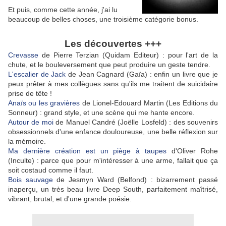
Et puis, comme cette année, j'ai lu
beaucoup de belles choses, une troisième catégorie bonus.
Les découvertes +++
Crevasse
de Pierre Terzian (Quidam Editeur) : pour l'art de la
chute, et le bouleversement que peut produire un geste tendre.
L'escalier de Jack
de Jean Cagnard (Gaïa) : enfin un livre que je
peux prêter à mes collègues sans qu'ils me traitent de suicidaire
prise de tête !
Anaïs ou les gravières
de Lionel-Edouard Martin (Les Editions du
Sonneur) : grand style, et une scène qui me hante encore.
Autour de moi
de Manuel Candré (Joëlle Losfeld) : des souvenirs
obsessionnels d'une enfance douloureuse, une belle réflexion sur
la mémoire.
Ma dernière création est un piège à taupes
d'Oliver Rohe
(Inculte) : parce que pour m'intéresser à une arme, fallait que ça
soit costaud comme il faut.
Bois sauvage
de Jesmyn Ward (Belfond) : bizarrement passé
inaperçu, un très beau livre Deep South, parfaitement maîtrisé,
vibrant, brutal, et d'une grande poésie.