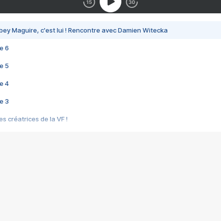
bey Maguire, c'est lui ! Rencontre avec Damien Witecka
e 6
e 5
e 4
e 3
s créatrices de la VF !
e 2
e 1
e Mektoub My Love arrive enfin ! Rencontre avec Shaïn Boumedine et Sal
i : après Toni en famille
elle réalise le bouleversant Dites lui que je l'aime