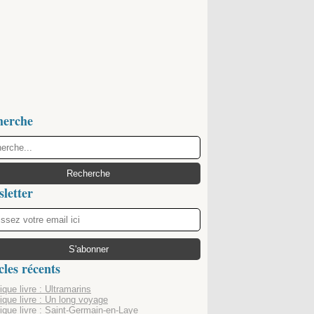
herche
letter
cles récents
que livre : Ultramarins
ique livre : Un long voyage
ique livre : Saint-Germain-en-Laye