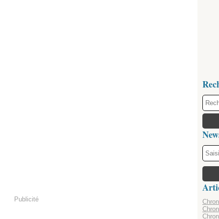
Rec
News
Arti
Publicité
Chroni
Chron
Chron