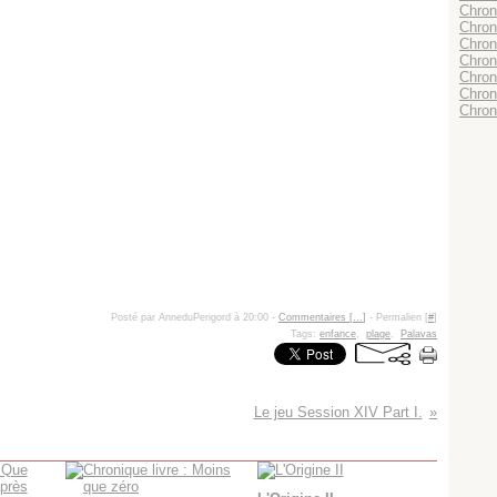
Chroni
Chron
Chron
Chron
Chron
Chroni
Chron
Posté par AnneduPerigord à 20:00 -
Commentaires [
…
]
- Permalien [
#
]
Tags:
enfance
,
plage
,
Palavas
Le jeu Session XIV Part I.