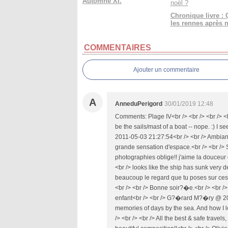
Automne XI.
Chronique livre : 
les rennes après n
COMMENTAIRES
Ajouter un commentaire
A
AnneduPerigord
30/01/2019 12:48
Comments: Plage IV<br /> <br /> <br /> <br
be the sails/mast of a boat -- nope. :) I 
2011-05-03 21:27:54<br /> <br /> Ambian
grande sensation d'espace.<br /> <br /> S
photographies oblige!! j'aime la douceur
<br /> looks like the ship has sunk very 
beaucoup le regard que tu poses sur ces 
<br /> <br /> Bonne soir?�e.<br /> <br 
enfant<br /> <br /> G?�rard M?�ry @ 201
memories of days by the sea. And how I l
/> <br /> <br /> All the best & safe travel