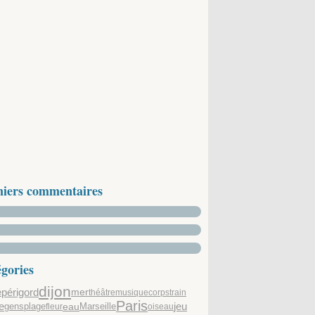
niers commentaires
gories
dijon
périgord
mer
e
théâtre
musique
corps
train
Paris
e
gens
plage
eau
jeu
Marseille
fleur
oiseau