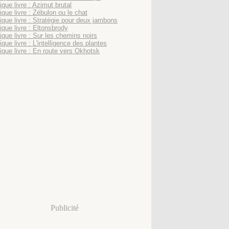
que livre : Azimut brutal
ique livre : Zébulon ou le chat
ique livre : Stratégie pour deux jambons
ique livre : Eltonsbrody
ique livre : Sur les chemins noirs
que livre : L'intelligence des plantes
ique livre : En route vers Okhotsk
Publicité