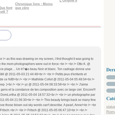
L'Origine II
Chronique livre : Moins
Que font
que zéro
oël ?
 /> as this was drawing on my screen, I first thought it was going to
see the mom photographers were out in force.<br /> <br /> Otto K. @
Der
ce plage.... Un tr?�s beau Noir et blanc. Ton cadrage donne une
till @ 2011-05-03 21:44:48<br /> <br /> Petits jeux d'enfants et
 de ce N/B!<br /> <br /> Mathilde Collot @ 2011-05-04 05:48:04<br />
deep :)<br /> <br /> yz @ 2011-05-04 08:33:58<br /> <br /> J'aime
gens et la constance de tes composition avec ce large ciel. Encore!!!
/> DomLortha @ 2011-05-04 18:57:32<br /> <br /> un photographe par
Caté
1-05-04 21:56:30<br /> <br /> This beauty brings back so many fine
ove those blown out sky words can't describe. A pearl, Anne!<br /> <br
statu
s, Fritsch.<br /> <br /> Fritsch @ 2011-05-05 06:47:10<br /> <br />
Rom