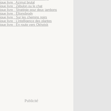
que livre : Azimut brutal
ique livre : Zébulon ou le chat
ique livre : Stratégie pour deux jambons
ique livre : Eltonsbrody
ique livre : Sur les chemins noirs
que livre : L'intelligence des plantes
ique livre : En route vers Okhotsk
Publicité