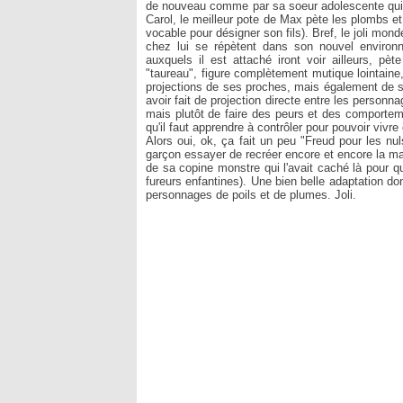
de nouveau comme par sa soeur adolescente qui l
Carol, le meilleur pote de Max pète les plombs e
vocable pour désigner son fils). Bref, le joli mon
chez lui se répètent dans son nouvel environn
auxquels il est attaché iront voir ailleurs, pè
"taureau", figure complètement mutique lointaine,
projections de ses proches, mais également de s
avoir fait de projection directe entre les personna
mais plutôt de faire des peurs et des comportem
qu'il faut apprendre à contrôler pour pouvoir vivre
Alors oui, ok, ça fait un peu "Freud pour les nul
garçon essayer de recréer encore et encore la mat
de sa copine monstre qui l'avait caché là pour q
fureurs enfantines). Une bien belle adaptation don
personnages de poils et de plumes. Joli.