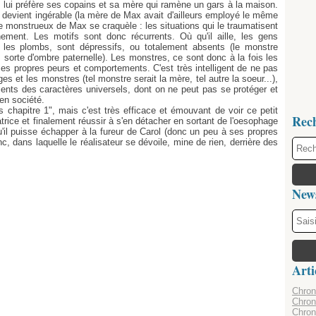
ui préfère ses copains et sa mère qui ramène un gars à la maison.
t devient ingérable (la mère de Max avait d'ailleurs employé le même
de monstrueux de Max se craquèle : les situations qui le traumatisent
ement. Les motifs sont donc récurrents. Où qu'il aille, les gens
te les plombs, sont dépressifs, ou totalement absents (le monstre
 sorte d'ombre paternelle). Les monstres, ce sont donc à la fois les
es propres peurs et comportements. C'est très intelligent de ne pas
ges et les monstres (tel monstre serait la mère, tel autre la soeur...),
ents des caractères universels, dont on ne peut pas se protéger et
 en société.
s chapitre 1", mais c'est très efficace et émouvant de voir ce petit
Rec
rice et finalement réussir à s'en détacher en sortant de l'oesophage
u'il puisse échapper à la fureur de Carol (donc un peu à ses propres
c, dans laquelle le réalisateur se dévoile, mine de rien, derrière des
News
Arti
Chroni
Chron
Chron