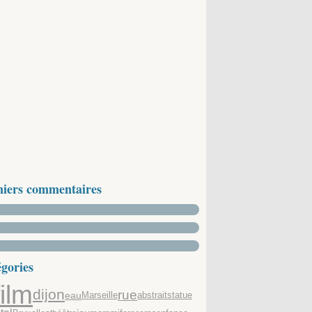
niers commentaires
gories
film
dijon
rue
eau
abstrait
Marseille
statue