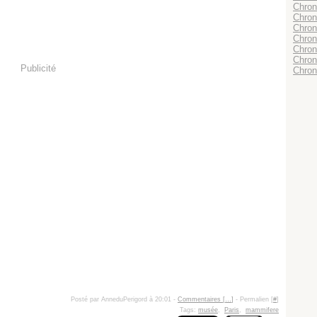
Chroni
Chron
Chron
Chron
Chron
Chroni
Publicité
Chron
Posté par AnneduPerigord à 20:01 -
Commentaires [
…
]
- Permalien [
#
]
Tags:
musée
,
Paris
,
mammifere