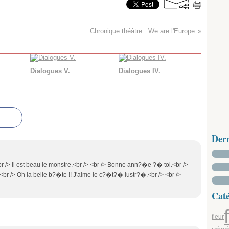
Chronique théâtre : We are l'Europe
Dialogues V.
Dialogues IV.
Der
r /> Il est beau le monstre.<br /> <br /> Bonne ann?�e ?� toi.<br />
<br /> Oh la belle b?�te !! J'aime le c?�t?� lustr?�.<br /> <br />
Caté
fleur