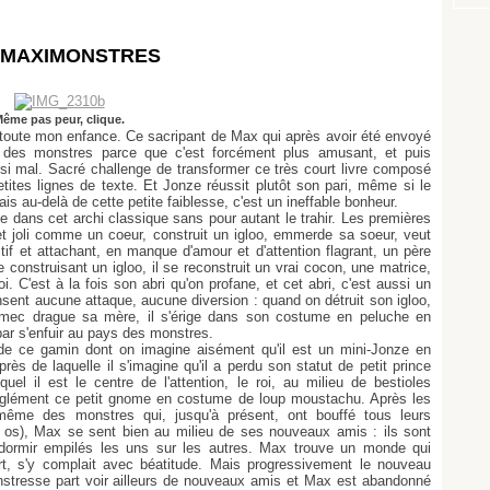
S MAXIMONSTRES
ême pas peur, clique.
 toute mon enfance. Ce sacripant de Max qui après avoir été envoyé
 des monstres parce que c'est forcément plus amusant, et puis
 si mal. Sacré challenge de transformer ce très court livre composé
petites lignes de texte. Et Jonze réussit plutôt son pari, même si le
s au-delà de cette petite faiblesse, c'est un ineffable bonheur.
 dans cet archi classique sans pour autant le trahir. Les premières
t joli comme un coeur, construit un igloo, emmerde sa soeur, veut
tif et attachant, en manque d'amour et d'attention flagrant, un père
onstruisant un igloo, il se reconstruit un vrai cocon, une matrice,
oi. C'est à la fois son abri qu'on profane, et cet abri, c'est aussi un
nsent aucune attaque, aucune diversion : quand on détruit son igloo,
mec drague sa mère, il s'érige dans son costume en peluche en
 par s'enfuir au pays des monstres.
e ce gamin dont on imagine aisément qu'il est un mini-Jonze en
ès de laquelle il s'imagine qu'il a perdu son statut de petit prince
l il est le centre de l'attention, le roi, au milieu de bestioles
glément ce petit gnome en costume de loup moustachu. Après les
même des monstres qui, jusqu'à présent, ont bouffé tous leurs
s os), Max se sent bien au milieu de ses nouveaux amis : ils sont
t dormir empilés les uns sur les autres. Max trouve un monde qui
rt, s'y complait avec béatitude. Mais progressivement le nouveau
stresse part voir ailleurs de nouveaux amis et Max est abandonné