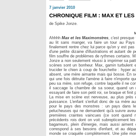
7 janvier 2010
CHRONIQUE FILM : MAX ET LE
de Spike Jonze.
M
Ahhhh
Max et les Maximonstres
, c'est presque
au lit sans manger, va faire un tour au Pays
finalement rentre chez lui parce qu'on y est pas
d'une petite dizaine d'illustrations et autant de 
film souffre de problèmes de rythmes certains. Mai
Jonze a non seulement réussi à imprimer sa patte
scènes sont un bonheur. Max, gamin turbulent e
trucider le chien à coup de fourchette : hyper ac
absent, une mère aimante mais qui bosse. En se c
qui une fois détruite l'amène à faire n'importe qu
peu sa mère, son refuge, contre laquelle il ne co
il saccage la chambre de sa soeur, quand un 
essayant de faire son petit roi, se braque et finit
La mise en scène est nerveuse, au plus près d
puissance. L'enfant s'enfuit donc de sa mère aupr
pour le pays des monstres : un pays dans leque
pelucheuses qui ne demandent qu'à suivre aveu
premières craintes vaincues (ce sont quand 
précédents rois dont on voit subrepticement le
bagarreurs, plein d'énergie, mais aussi aimen
correspond à ses besoins d'enfant, et au dépa
monde se craquèle complètement. Une jolie mon