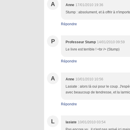
A
Anne
17/01/2010 19:36
Stump : absolument, et à offrir à n'import
Répondre
P
Professeur Stump
14/01/2010 09:59
Le livre est terrible ! <br /> (Stump)
Répondre
A
Anne
10/01/2010 10:56
Lasiate : alors là oui pour le coup. J'esp
avec beaucoup de tendresse, et la larmich
Répondre
L
lasiate
10/01/2010 03:54
Pas encore vu , il n'est pas arrivé ici ma