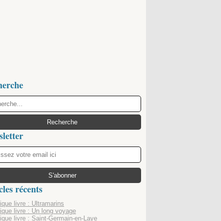
herche
letter
cles récents
que livre : Ultramarins
ique livre : Un long voyage
ique livre : Saint-Germain-en-Laye