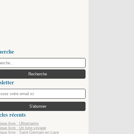
herche
letter
cles récents
que livre : Ultramarins
ique livre : Un long voyage
ique livre : Saint-Germain-en-Laye