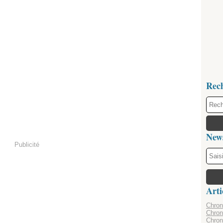
Rec
News
Publicité
Arti
Chroni
Chron
Chron