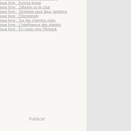
que livre : Azimut brutal
ique livre : Zébulon ou le chat
ique livre : Stratégie pour deux jambons
ique livre : Eltonsbrody
ique livre : Sur les chemins noirs
que livre : L'intelligence des plantes
ique livre : En route vers Okhotsk
Publicité