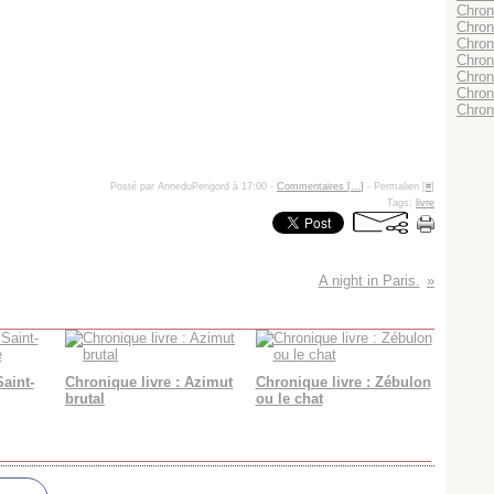
Chroni
Chron
Chron
Chron
Chron
Chroni
Chron
Posté par AnneduPerigord à 17:00 -
Commentaires [
…
]
- Permalien [
#
]
Tags:
livre
A night in Paris.
Saint-
Chronique livre : Azimut
Chronique livre : Zébulon
brutal
ou le chat