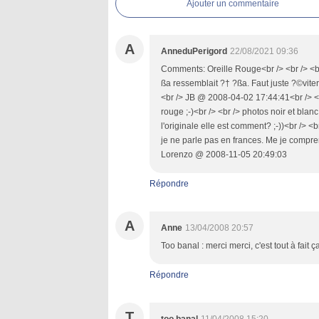
Ajouter un commentaire
A
AnneduPerigord
22/08/2021 09:36
Comments: Oreille Rouge<br /> <br /> <br 
ßa ressemblait ?† ?ßa. Faut juste ?©vite
<br /> JB @ 2008-04-02 17:44:41<br /> <br
rouge ;-)<br /> <br /> photos noir et bl
l'originale elle est comment? ;-))<br />
je ne parle pas en frances. Me je compren
Lorenzo @ 2008-11-05 20:49:03
Répondre
A
Anne
13/04/2008 20:57
Too banal : merci merci, c'est tout à fait ç
Répondre
T