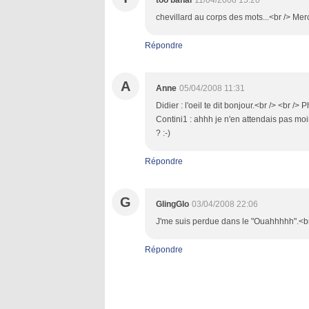
too banal
11/04/2008 15:20
chevillard au corps des mots...<br /> Mer
Répondre
A
Anne
05/04/2008 11:31
Didier : l'oeil te dit bonjour.<br /> <br /> 
Contini1 : ahhh je n'en attendais pas moin
? :-)
Répondre
G
GlingGlo
03/04/2008 22:06
J'me suis perdue dans le "Ouahhhhh".<br /
Répondre