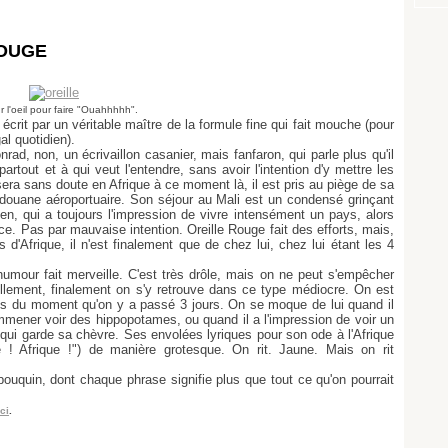
ROUGE
ur l'oeil pour faire "Ouahhhhh".
rit par un véritable maître de la formule fine qui fait mouche (pour
gal quotidien).
rad, non, un écrivaillon casanier, mais fanfaron, qui parle plus qu'il
 partout et à qui veut l'entendre, sans avoir l'intention d'y mettre les
 sera sans doute en Afrique à ce moment là, il est pris au piège de sa
la douane aéroportuaire. Son séjour au Mali est un condensé grinçant
en, qui a toujours l'impression de vivre intensément un pays, alors
rface. Pas par mauvaise intention. Oreille Rouge fait des efforts, mais,
s d'Afrique, il n'est finalement que de chez lui, chez lui étant les 4
 humour fait merveille. C'est très drôle, mais on ne peut s'empêcher
 tellement, finalement on s'y retrouve dans ce type médiocre. On est
ys du moment qu'on y a passé 3 jours. On se moque de lui quand il
emmener voir des hippopotames, ou quand il a l'impression de voir un
n qui garde sa chèvre. Ses envolées lyriques pour son ode à l'Afrique
ue ! Afrique !") de manière grotesque. On rit. Jaune. Mais on rit
bouquin, dont chaque phrase signifie plus que tout ce qu'on pourrait
ici
.