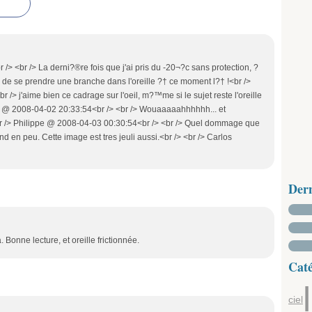
/> <br /> La derni?®re fois que j'ai pris du -20¬?c sans protection, ?
r de se prendre une branche dans l'oreille ?† ce moment l?† !<br />
 /> j'aime bien ce cadrage sur l'oeil, m?™me si le sujet reste l'oreille
anc @ 2008-04-02 20:33:54<br /> <br /> Wouaaaaahhhhhh... et
 <br /> Philippe @ 2008-04-03 00:30:54<br /> <br /> Quel dommage que
d en peu. Cette image est tres jeuli aussi.<br /> <br /> Carlos
Der
a. Bonne lecture, et oreille frictionnée.
Caté
ciel