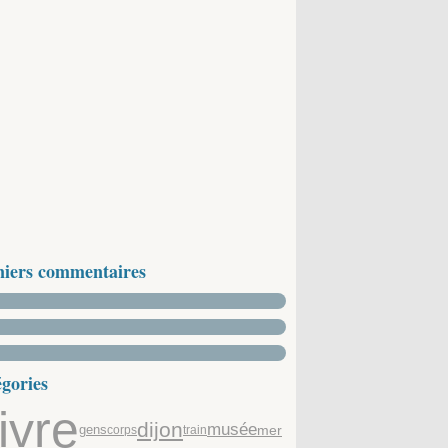
niers commentaires
gories
livre
dijon
musée
gens
mer
corps
train