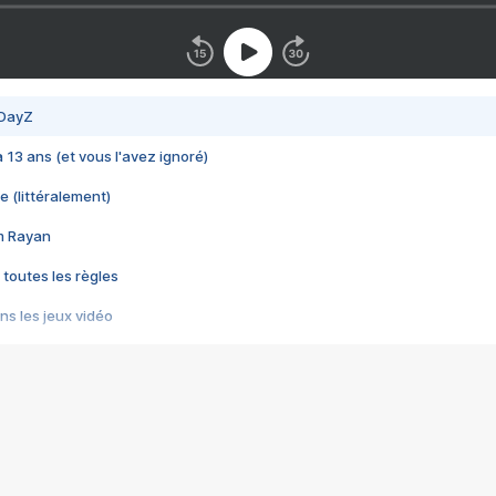
 DayZ
 a 13 ans (et vous l'avez ignoré)
e (littéralement)
im Rayan
 toutes les règles
s les jeux vidéo
us choquant de Rockstar ? - Le scandale BULLY
e plus moche de Steam
du RÊVE tourne au CAUCHEMAR
pendant 8 heures