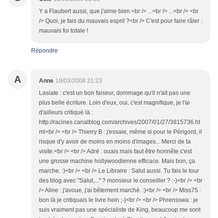
Y a Flaubert aussi, que j'aime bien.<br /> ...<br /> ...<br /> <br
/> Quoi, je fais du mauvais esprit ?<br /> C'est pour faire râler :
mauvais foi totale !
Répondre
A
Anne
18/03/2008 21:23
Lasiate : c'est un bon faiseur, dommage qu'il n'ait pas une
plus belle écriture. Loin d'eux, oui, c'est magnifique, je l'ai
d'ailleurs critiqué là :
http://racines.canalblog.com/archives/2007/01/27/3815736.ht
ml<br /> <br /> Thierry B : j'essaie, même si pour le Périgord, il
risque d'y avoir de moins en moins d'images... Merci de ta
visite.<br /> <br /> Adré : ouais mais faut être honnête c'est
une grosse machine hollywoodienne efficace. Mais bon, ça
marche. :)<br /> <br /> Le Libraire : Salut aussi. Tu fais le tour
des blog avec "Salut,..." ? monsieur le conseiller ? :-)<br /> <br
/> Aline : j'avoue, j'ai bêtement marché. :)<br /> <br /> Miss75 :
bon là je critiquais le livre hein ;-)<br /> <br /> Phrensswa : je
suis vraiment pas une spécialiste de King, beaucoup me sont