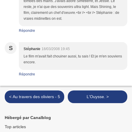
tombés des mains. J'avais adoré Simetierre, et Jessie. Le
reste, je n'ai que des souvenirs ultra light. Mais Shining, le
film, clairement un chef d'oeuvre.<br /> <br /> Stéphanie : de
vraies midinettes on est.
Répondre
S
Stéphanie
18/03/2008 19:45
Le film m'avait fait chouiner aussi, tu sais ! Et je m'en souviens
encore.
Répondre
< Au travers des oliviers - 5
L'Ouysse. >
Hébergé par Canalblog
Top articles