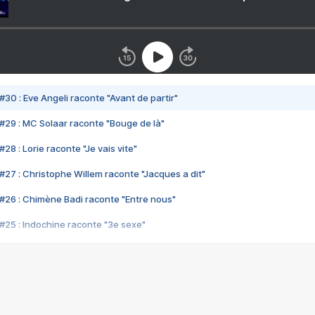
#30 : Eve Angeli raconte "Avant de partir"
#29 : MC Solaar raconte "Bouge de là"
28 : Lorie raconte "Je vais vite"
#27 : Christophe Willem raconte "Jacques a dit"
#26 : Chimène Badi raconte "Entre nous"
#25 : Indochine raconte "3e sexe"
#24 : Zaho raconte "C'est chelou"
#23 : Patrick Bruel raconte "Au café des délices"
#22 : Kyo raconte "Le chemin"