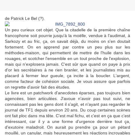
de Patrick Le Bel (?).
Un peu curieux cet objet. Que la citadelle de la première chaîne
francophone soit pourrie jusqu'à la moëlle, vendue à l'audimat, à
Sarkozy et au fric, ça, on savait déjà, du moins on s'en doutait
fortement. On en apprend par contre un peu plus sur les
méthodes-maison, qui permettent de mettre de l'huile dans les
rouages, et scotcher l'ensemble en un tout proche de l'explosion,
mais qui n'explosera jamais. C'est sûr que quand on paye à prix
d'or les secrétaires à ne rien branler, et les journalistes mis au
placard à fermer leur gueule, ça incite à la boucler. L'argent,
comme facteur de cohésion sociale. Je vous assure que parfois
on regrette d'avoir fait des études.
Le livre est un patchwork d'anecdotes éparses, pas toujours bien
agencées, bien articulées. J'avoue n'avoir pas tout suivi, ne
connaissant pas les gens dont il s'agit, et n'ayant pas regarder le
journal de TF1 depuis environ 20 ans. Du coup certaines scènes
ont fait ploc dans ma tête. C'est mal fichu, et c'est en ça que c'est
intéressant, car il y a une forme d'urgence derrière tout ça,
d'exutoire maladroit. On aurait pu prendre ça pour un pétard
mouillé, un canular, mais heureusement les réactions incroyables