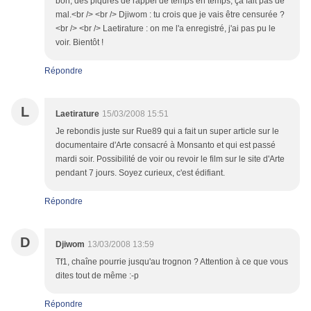
bon, des piqures de rappel de temps en temps, ça fait pas de
mal.<br /> <br /> Djiwom : tu crois que je vais être censurée ?
<br /> <br /> Laetirature : on me l'a enregistré, j'ai pas pu le
voir. Bientôt !
Répondre
L
Laetirature
15/03/2008 15:51
Je rebondis juste sur Rue89 qui a fait un super article sur le
documentaire d'Arte consacré à Monsanto et qui est passé
mardi soir. Possibilité de voir ou revoir le film sur le site d'Arte
pendant 7 jours. Soyez curieux, c'est édifiant.
Répondre
D
Djiwom
13/03/2008 13:59
Tf1, chaîne pourrie jusqu'au trognon ? Attention à ce que vous
dites tout de même :-p
Répondre