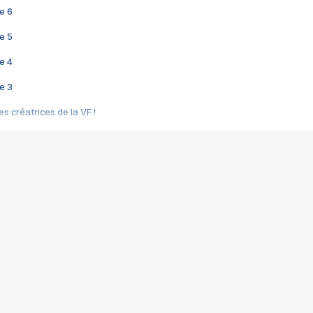
e 6
e 5
e 4
e 3
s créatrices de la VF !
e 2
e 1
e Mektoub My Love arrive enfin ! Rencontre avec Shaïn Boumedine et Sal
i : après Toni en famille
elle réalise le bouleversant Dites lui que je l'aime
ais ! Rencontre autour de Vie privée de Rebecca Zlotowski
 de Marguerite, Grave... Rencontre avec Ella Rumpf