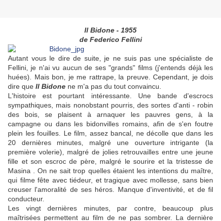
Il Bidone - 1955
de Federico Fellini
Autant vous le dire de suite, je ne suis pas une spécialiste de
Fellini, je n'ai vu aucun de ses "grands" films (j'entends déjà les
huées). Mais bon, je me rattrape, la preuve. Cependant, je dois
dire que
Il Bidone
ne m'a pas du tout convaincu.
L'histoire est pourtant intéressante. Une bande d'escrocs
sympathiques, mais nonobstant pourris, des sortes d'anti - robin
des bois, se plaisent à arnaquer les pauvres gens, à la
campagne ou dans les bidonvilles romains, afin de s'en foutre
plein les fouilles. Le film, assez bancal, ne décolle que dans les
20 dernières minutes, malgré une ouverture intrigante (la
première volerie), malgré de jolies retrouvailles entre une jeune
fille et son escroc de père, malgré le sourire et la tristesse de
Masina . On ne sait trop quelles étaient les intentions du maître,
qui filme fête avec tiédeur, et tragique avec mollesse, sans bien
creuser l'amoralité de ses héros. Manque d'inventivité, et de fil
conducteur.
Les vingt dernières minutes, par contre, beaucoup plus
maîtrisées permettent au film de ne pas sombrer. La dernière