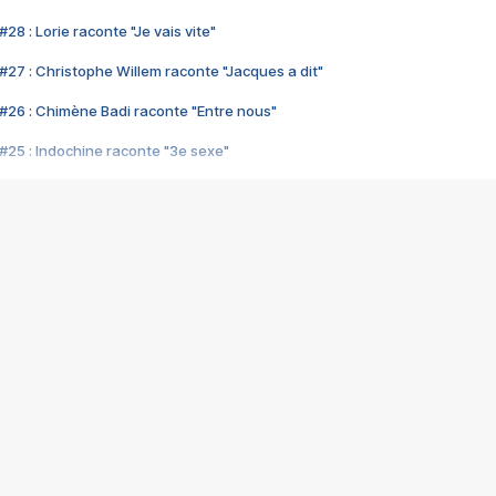
28 : Lorie raconte "Je vais vite"
#27 : Christophe Willem raconte "Jacques a dit"
#26 : Chimène Badi raconte "Entre nous"
#25 : Indochine raconte "3e sexe"
#24 : Zaho raconte "C'est chelou"
#23 : Patrick Bruel raconte "Au café des délices"
#22 : Kyo raconte "Le chemin"
#21 : Nolwenn Leroy raconte "Cassé"
#20 : Patrick Hernandez raconte "Born to be alive"
#19 : Lorie raconte "Près de moi"
#18 : Michael Jones raconte "A nos actes manqués" (avec Jean-Jacque
#17 : Khaled raconte "Aïcha"