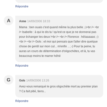
Répondre
A
Anne
14/09/2006 18:33
Mama : ben ouais c'est quand même la plus belle ;-)<br /> <br
/> Isabelle : à qui le dis tu ! qu'est ce que je ne donnerai pas
pour échanger les deux !<br /> <br /> Florence : hélaaaaas ;-)
<br /> <br /> Gols : et moi qui pensais que t'aller dire quelque
chose de gentil sur mon cul... m'enfin ... ;-) Pour ta peine, tu
auras un cours de détermination d'oligochètes, et là, tu vas
beaucoup moins te marrer héhé
Répondre
G
Gols
14/09/2006 13:26
Avez-vous remarqué le gros oligochète mort au premier plan
? Ca fait pitié, tiens...
Répondre