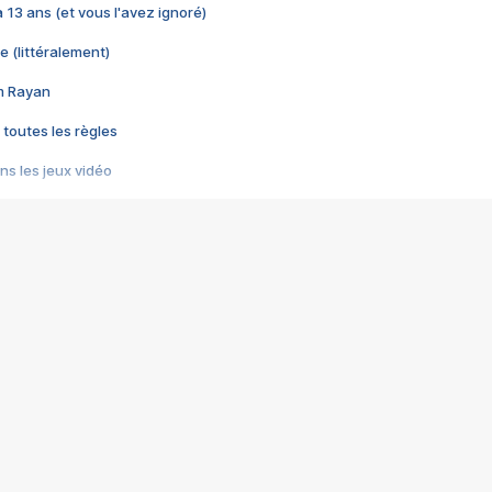
 a 13 ans (et vous l'avez ignoré)
e (littéralement)
im Rayan
 toutes les règles
s les jeux vidéo
us choquant de Rockstar ? - Le scandale BULLY
e plus moche de Steam
du RÊVE tourne au CAUCHEMAR
pendant 8 heures
it… à tort
umiliés par un jeu vidéo
ire - Final Fantasy 8
ti un empire - Age of Empires