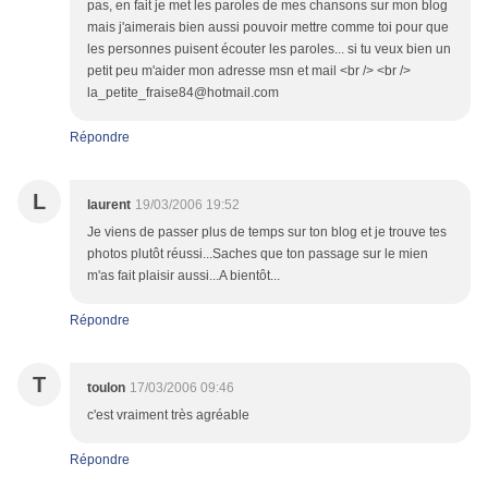
pas, en fait je met les paroles de mes chansons sur mon blog
mais j'aimerais bien aussi pouvoir mettre comme toi pour que
les personnes puisent écouter les paroles... si tu veux bien un
petit peu m'aider mon adresse msn et mail <br /> <br />
la_petite_fraise84@hotmail.com
Répondre
L
laurent
19/03/2006 19:52
Je viens de passer plus de temps sur ton blog et je trouve tes
photos plutôt réussi...Saches que ton passage sur le mien
m'as fait plaisir aussi...A bientôt...
Répondre
T
toulon
17/03/2006 09:46
c'est vraiment très agréable
Répondre