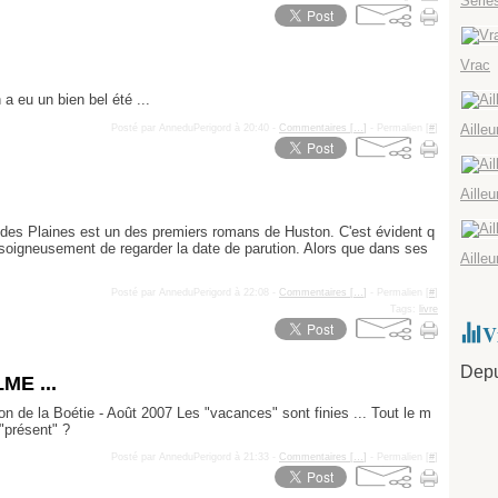
Série
Ja
Fé
M
Av
Ma
Ju
Ju
Ja
Fé
M
Av
Ma
Ju
Ja
Fé
M
Av
Ma
Vrac
Ja
Fé
M
Av
Ja
Fé
M
Ja
Fé
a eu un bien bel été ...
Ja
Aille
Posté par AnneduPerigord à 20:40 -
Commentaires [
…
]
- Permalien [
#
]
Aille
des Plaines est un des premiers romans de Huston. C'est évident q
 soigneusement de regarder la date de parution. Alors que dans ses
Aille
Posté par AnneduPerigord à 22:08 -
Commentaires [
…
]
- Permalien [
#
]
Tags:
livre
V
Depu
E ...
on de la Boétie - Août 2007 Les "vacances" sont finies ... Tout le m
"présent" ?
Posté par AnneduPerigord à 21:33 -
Commentaires [
…
]
- Permalien [
#
]