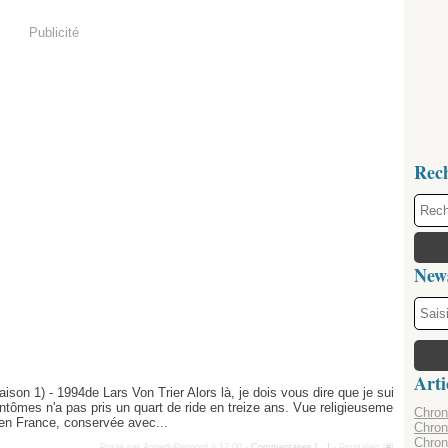
Publicité
Rec
News
Arti
aison 1) - 1994de Lars Von Trier Alors là, je dois vous dire que je sui
fantômes n'a pas pris un quart de ride en treize ans. Vue religieuseme
Chroni
e en France, conservée avec...
Chron
Chron
Posté par AnneduPerigord à 17:00 -
Commentaires [
…
]
- Permalien [
#
]