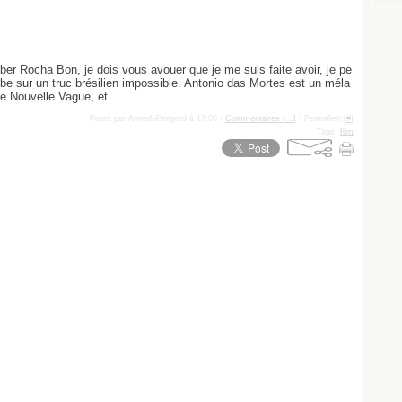
er Rocha Bon, je dois vous avouer que je me suis faite avoir, je pe
be sur un truc brésilien impossible. Antonio das Mortes est un méla
 Nouvelle Vague, et...
Posté par AnneduPerigord à 17:00 -
Commentaires [
…
]
- Permalien [
#
]
Tags:
film