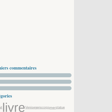
niers commentaires
gories
livre
it
Venise
gens
mer
corps
statue