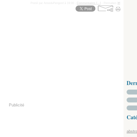
Posté par AnneduPerigord à 19:00 -
Commentaires [
…
]
- Permalien [
#
]
Der
Publicité
Caté
abstra