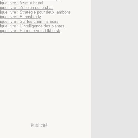
que livre : Azimut brutal
ique livre : Zébulon ou le chat
ique livre : Stratégie pour deux jambons
ique livre : Eltonsbrody
ique livre : Sur les chemins noirs
que livre : L'intelligence des plantes
ique livre : En route vers Okhotsk
Publicité