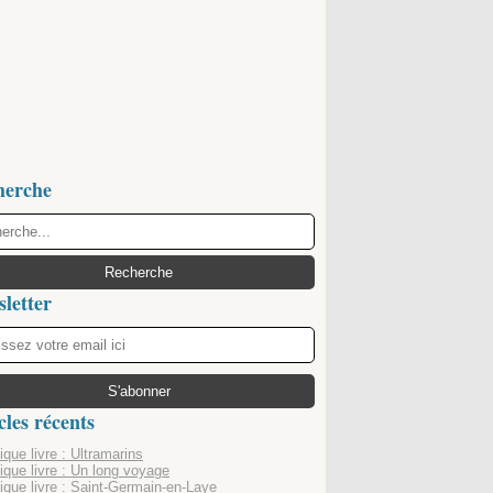
herche
letter
cles récents
que livre : Ultramarins
ique livre : Un long voyage
ique livre : Saint-Germain-en-Laye