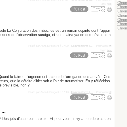
Chroni
Tags:
film
Chron
Chron
Chron
Chron
Chroni
Chron
ole La Conjuration des imbéciles est un roman déjanté dont l'appar
 sens de l'observation suraigu, et une clairvoyance des névroses h
Posté par AnneduPerigord à 17:00 -
Commentaires [
…
]
- Permalien [
#
]
Tags:
livre
uand la faim et l'urgence ont raison de l'arrogance des arrivés. Ces
urs, que la défaite d'hier soir a l'air de traumatiser. En y réfléchiss
le prévisible, non ?
Posté par AnneduPerigord à 17:43 -
Commentaires [
…
]
- Permalien [
#
]
...
 Des jets d'eau sous la pluie. Et pour vous, il n'y a rien de plus con